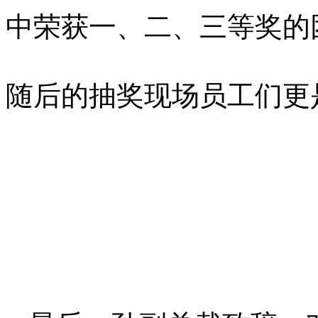
中荣获一、二、三等奖的
随后的抽奖现场员工们更