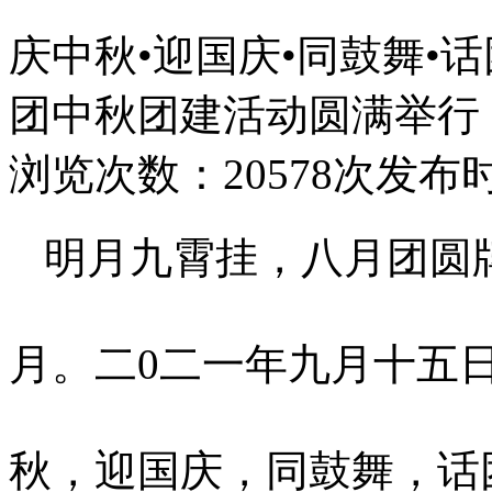
庆中秋•迎国庆•同鼓舞•话
团中秋团建活动圆满举行
浏览次数：20578次
发布时间
明月九霄挂，八月团圆
月。二0二一年九月十五
秋，迎国庆，同鼓舞，话