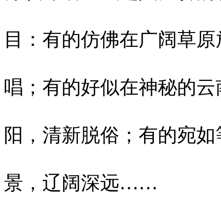
目：有的仿佛在广阔草原
唱；有的好似在神秘的云
阳，清新脱俗；有的宛如
景，辽阔深远……