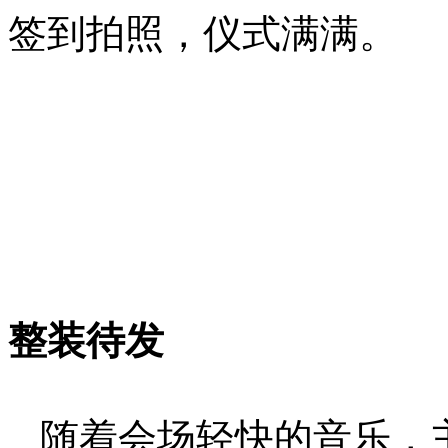
签到拍照，仪式满满。
整装待发
随着会场轻快的音乐，