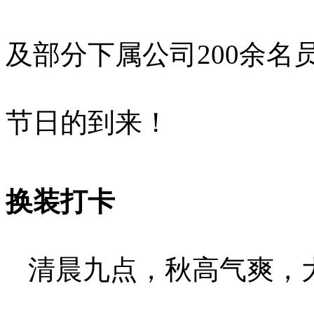
及部分下属公司200余
节日的到来！
换装打卡
清晨九点，秋高气爽，