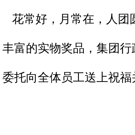
花常好，月常在，人团
丰富的实物奖品，集团行
委托向全体员工送上祝福