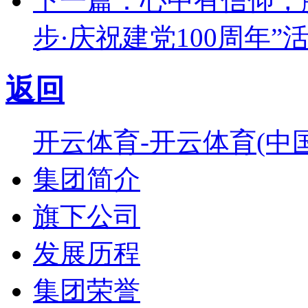
下一篇：心中有信仰，
步·庆祝建党100周年”
返回
开云体育-开云体育(中国
集团简介
旗下公司
发展历程
集团荣誉