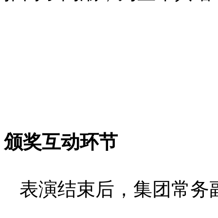
颁奖互动环节
表演结束后，集团常务