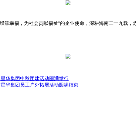
灵增添幸福，为社会贡献福祉”的企业使命，深耕海南二十九载，
海南星华集团中秋团建活动圆满举行
海南星华集团员工户外拓展活动圆满结束