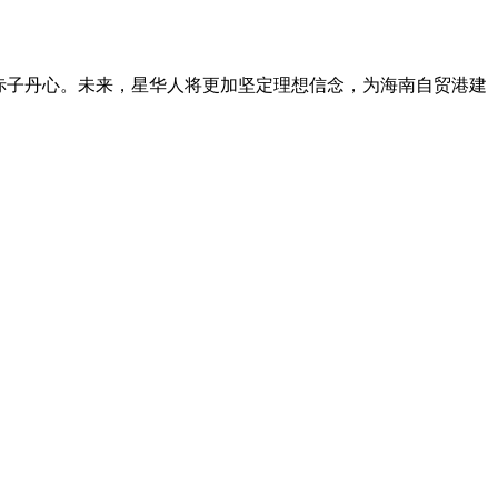
赤子丹心。未来，星华人将更加坚定理想信念，为海南自贸港建