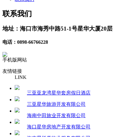
联系我们
地址：海口市海秀中路51-1号星华大厦20层
电话：0898-66766228
手机版网站
友情链接
LINK
三亚亚龙湾星华套房假日酒店
三亚星华旅游开发有限公司
海南中田旅业开发有限公司
海口星华房地产开发有限公司