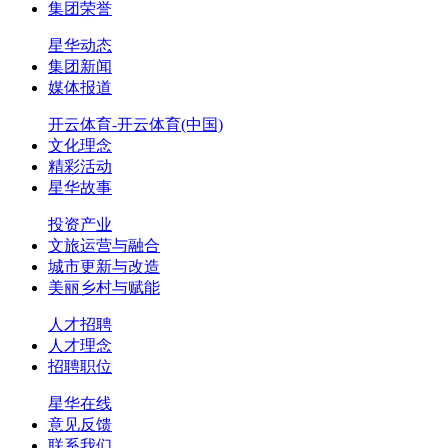
集团荣誉
星华动态
集团新闻
媒体报道
开云体育-开云体育(中国)
文化理念
精彩活动
星华故事
投资产业
文旅运营与融合
城市更新与改造
美丽乡村与赋能
人才招聘
人才理念
招聘职位
星华在线
意见反馈
联系我们