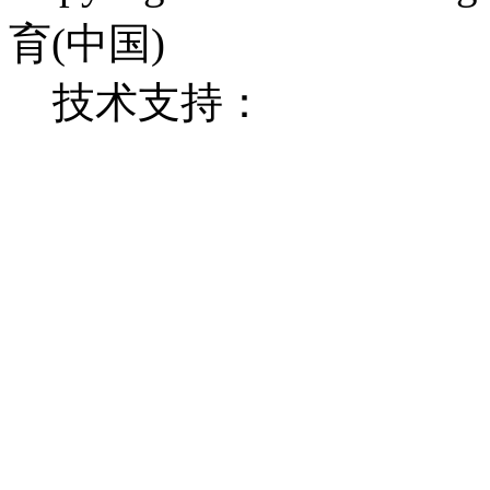
育(中国)
技术支持：