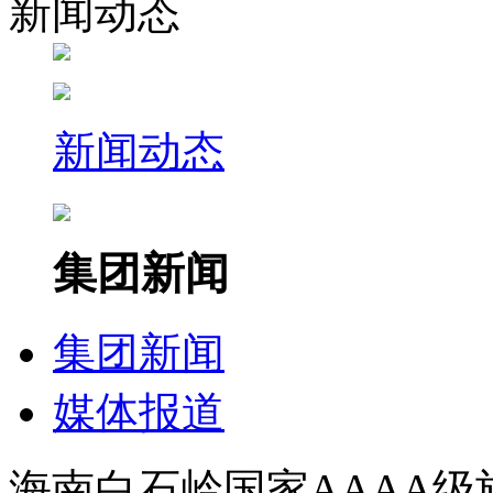
新闻动态
新闻动态
集团新闻
集团新闻
媒体报道
海南白石岭国家AAAA