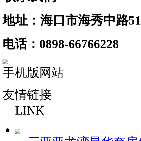
地址：海口市海秀中路51
电话：0898-66766228
手机版网站
友情链接
LINK