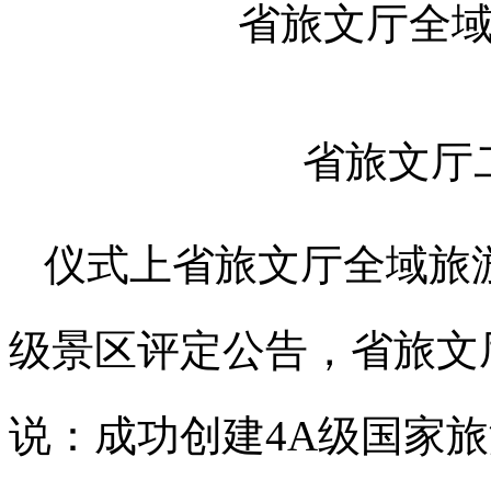
省旅文厅全
省旅文厅
仪式上省旅文厅全域旅
级景区评定公告，省旅文
说：成功创建4A级国家