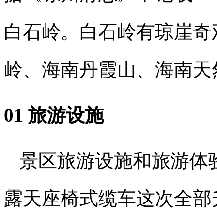
白石岭。白石岭有琼崖奇
岭、海南丹霞山、海南天
01 旅游设施
景区旅游设施和旅游体
露天座椅式缆车这次全部