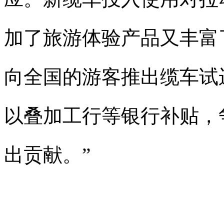
加了旅游体验产品又丰富
向全国的游客推出缆车试
以叠加工行等银行补贴，
出贡献。”