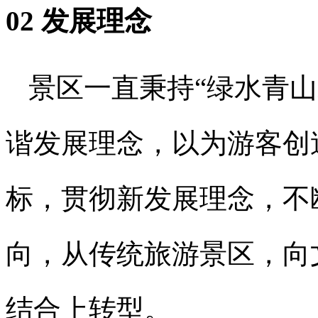
02 发展理念
景区一直秉持“绿水青
谐发展理念，以为游客创
标，贯彻新发展理念，不
向，从传统旅游景区，向
结合上转型。