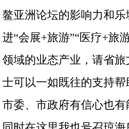
鳌亚洲论坛的影响力和乐
进“会展+旅游”“医疗+旅
领域的业态产业，请省旅
士可以一如既往的支持帮
市委、市政府有信心也有
同时在这里我也号召琼海