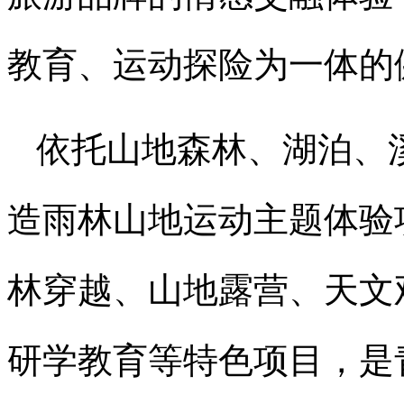
教育、运动探险为一体的
依托山地森林、湖泊、
造雨林山地运动主题体验
林穿越、山地露营、天文
研学教育等特色项目，是