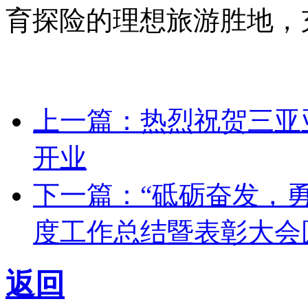
育探险的理想旅游胜地，
上一篇：热烈祝贺三亚
开业
下一篇：“砥砺奋发，勇
度工作总结暨表彰大会
返回