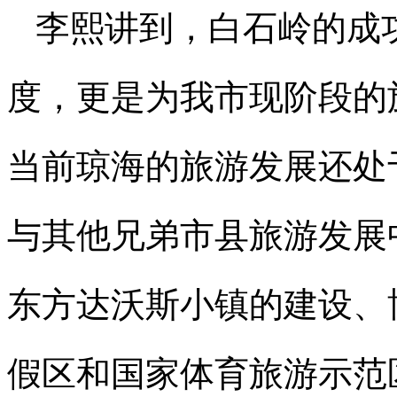
李熙讲到，白石岭的成
度，更是为我市现阶段的
当前琼海的旅游发展还处
与其他兄弟市县旅游发展
东方达沃斯小镇的建设、
假区和国家体育旅游示范