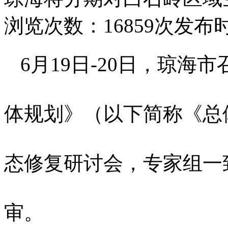
浏览次数：16859次
发布时间
6月19日-20日，琼
体规划》（以下简称《总
态修复研讨会，专家组一
审。