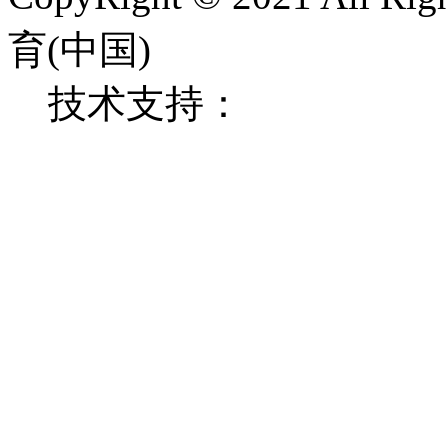
育(中国)
技术支持：