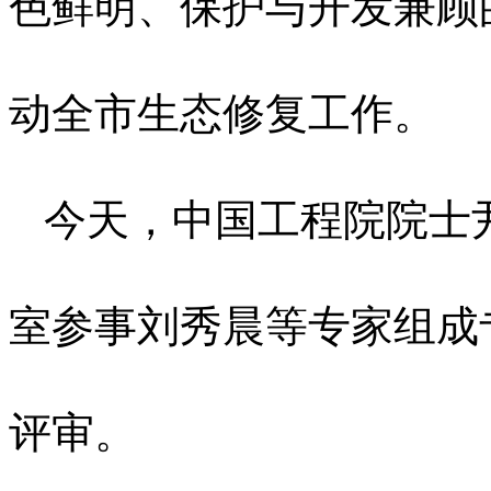
色鲜明、保护与开发兼顾
动全市生态修复工作。
今天，中国工程院院士
室参事刘秀晨等专家组成
评审。