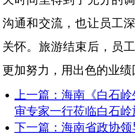
沟通和交流，也让员工
关怀。旅游结束后，员
更加努力，用出色的业绩
上一篇：海南《白石岭
审专家一行莅临白石岭
下一篇：海南省政协领