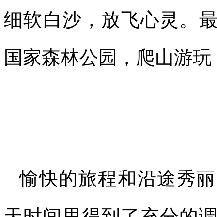
细软白沙，放飞心灵。
国家森林公园，爬山游玩
愉快的旅程和沿途秀丽
天时间里得到了充分的