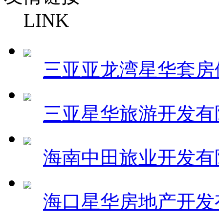
LINK
三亚亚龙湾星华套房
三亚星华旅游开发有
海南中田旅业开发有
海口星华房地产开发