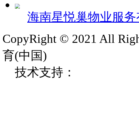
海南星悦巢物业服务
CopyRight © 2021 All
育(中国)
技术支持：