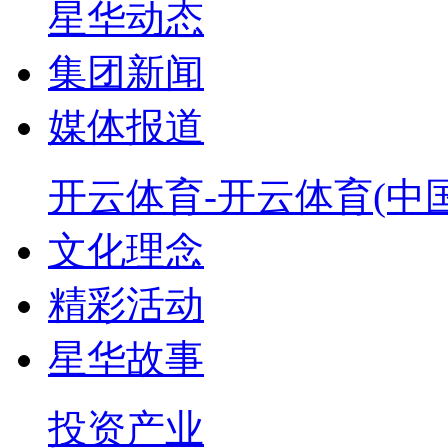
星华动态
集团新闻
媒体报道
开云体育-开云体育(中国
文化理念
精彩活动
星华故事
投资产业