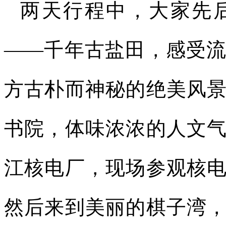
两天行程中，大家先
——千年古盐田，感受
方古朴而神秘的绝美风
书院，体味浓浓的人文
江核电厂，现场参观核
然后来到美丽的棋子湾