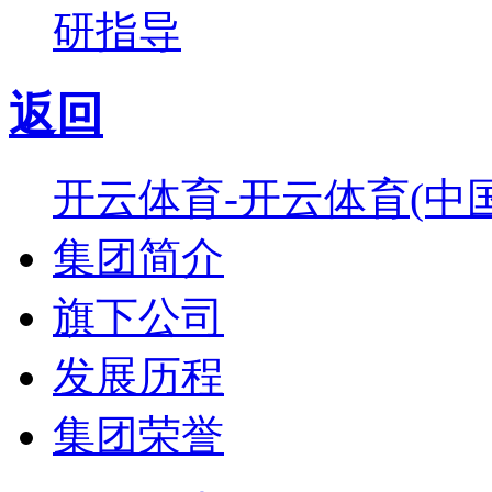
研指导
返回
开云体育-开云体育(中国
集团简介
旗下公司
发展历程
集团荣誉