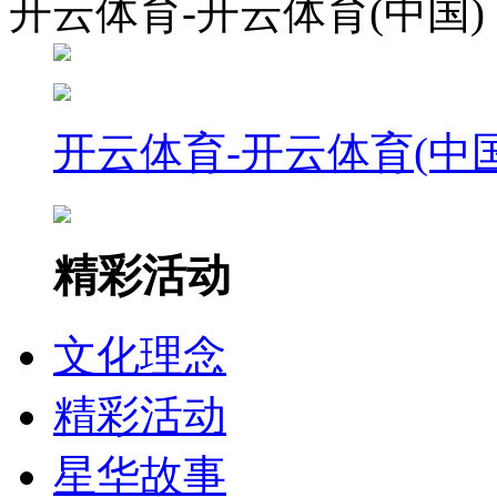
开云体育-开云体育(中国)
开云体育-开云体育(中国
精彩活动
文化理念
精彩活动
星华故事