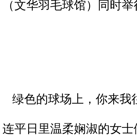
（文华羽毛球馆）同时举
绿色的球场上，你来我
连平日里温柔娴淑的女士