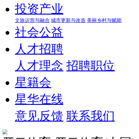
投资产业
文旅运营与融合
城市更新与改造
美丽乡村与赋能
社会公益
人才招聘
人才理念
招聘职位
星籍会
星华在线
意见反馈
联系我们