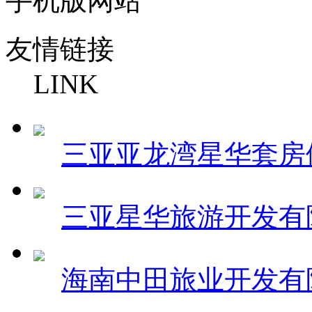
手机版网站
友情链接
LINK
三亚亚龙湾星华套房
三亚星华旅游开发有
海南中田旅业开发有